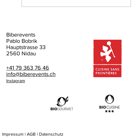
Biberevents
Pablo Bobrik
"Fiesta del asado" vom 8.Augus
Hauptstrasse 33
2560 Nidau
+41 79 363 76 46
info@biberevents.ch
Instagram
Impressum | AGB | Datenschutz